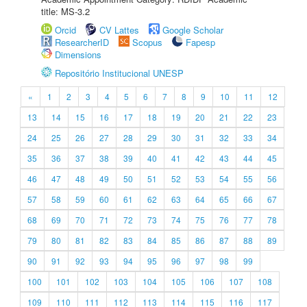
title: MS-3.2
Orcid
CV Lattes
Google Scholar
ResearcherID
Scopus
Fapesp
Dimensions
Repositório Institucional UNESP
«
1
2
3
4
5
6
7
8
9
10
11
12
13
14
15
16
17
18
19
20
21
22
23
24
25
26
27
28
29
30
31
32
33
34
35
36
37
38
39
40
41
42
43
44
45
46
47
48
49
50
51
52
53
54
55
56
57
58
59
60
61
62
63
64
65
66
67
68
69
70
71
72
73
74
75
76
77
78
79
80
81
82
83
84
85
86
87
88
89
90
91
92
93
94
95
96
97
98
99
100
101
102
103
104
105
106
107
108
109
110
111
112
113
114
115
116
117