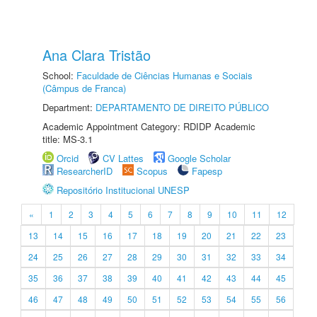
Ana Clara Tristão
School:
Faculdade de Ciências Humanas e Sociais
(Câmpus de Franca)
Department:
DEPARTAMENTO DE DIREITO PÚBLICO
Academic Appointment Category: RDIDP Academic
title: MS-3.1
Orcid
CV Lattes
Google Scholar
ResearcherID
Scopus
Fapesp
Repositório Institucional UNESP
«
1
2
3
4
5
6
7
8
9
10
11
12
13
14
15
16
17
18
19
20
21
22
23
24
25
26
27
28
29
30
31
32
33
34
35
36
37
38
39
40
41
42
43
44
45
46
47
48
49
50
51
52
53
54
55
56