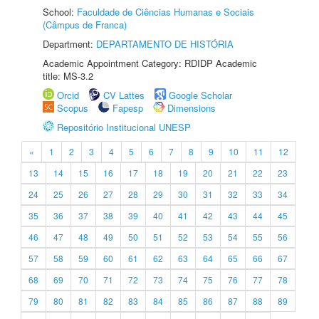
School:
Faculdade de Ciências Humanas e Sociais
(Câmpus de Franca)
Department:
DEPARTAMENTO DE HISTÓRIA
Academic Appointment Category: RDIDP Academic
title: MS-3.2
Orcid
CV Lattes
Google Scholar
Scopus
Fapesp
Dimensions
Repositório Institucional UNESP
«
1
2
3
4
5
6
7
8
9
10
11
12
13
14
15
16
17
18
19
20
21
22
23
24
25
26
27
28
29
30
31
32
33
34
35
36
37
38
39
40
41
42
43
44
45
46
47
48
49
50
51
52
53
54
55
56
57
58
59
60
61
62
63
64
65
66
67
68
69
70
71
72
73
74
75
76
77
78
79
80
81
82
83
84
85
86
87
88
89