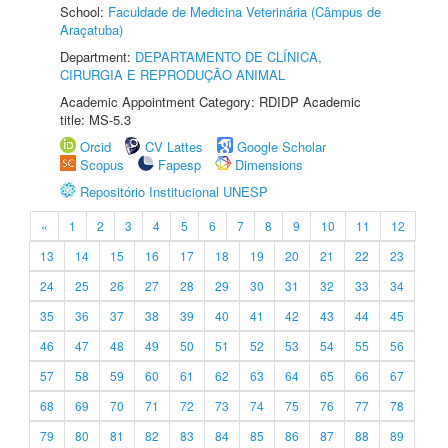
School:
Faculdade de Medicina Veterinária (Câmpus de
Araçatuba)
Department:
DEPARTAMENTO DE CLÍNICA,
CIRURGIA E REPRODUÇÃO ANIMAL
Academic Appointment Category: RDIDP Academic
title: MS-5.3
Orcid
CV Lattes
Google Scholar
Scopus
Fapesp
Dimensions
Repositório Institucional UNESP
«
1
2
3
4
5
6
7
8
9
10
11
12
13
14
15
16
17
18
19
20
21
22
23
24
25
26
27
28
29
30
31
32
33
34
35
36
37
38
39
40
41
42
43
44
45
46
47
48
49
50
51
52
53
54
55
56
57
58
59
60
61
62
63
64
65
66
67
68
69
70
71
72
73
74
75
76
77
78
79
80
81
82
83
84
85
86
87
88
89