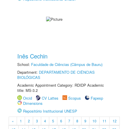
Inês Cechin
School:
Faculdade de Ciências (Câmpus de Bauru)
Department:
DEPARTAMENTO DE CIÊNCIAS
BIOLÓGICAS
Academic Appointment Category: RDIDP Academic
title: MS-3.2
Orcid
CV Lattes
Scopus
Fapesp
Dimensions
Repositório Institucional UNESP
«
1
2
3
4
5
6
7
8
9
10
11
12