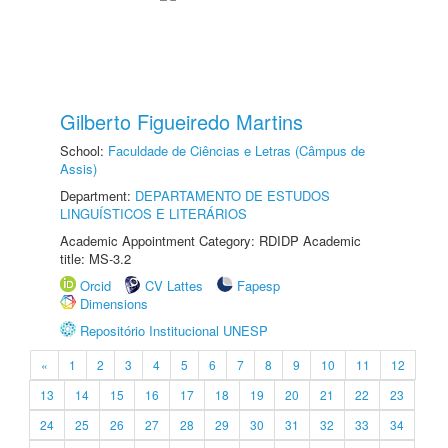
Gilberto Figueiredo Martins
School:
Faculdade de Ciências e Letras (Câmpus de
Assis)
Department:
DEPARTAMENTO DE ESTUDOS
LINGUÍSTICOS E LITERÁRIOS
Academic Appointment Category: RDIDP Academic
title: MS-3.2
Orcid
CV Lattes
Fapesp
Dimensions
Repositório Institucional UNESP
«
1
2
3
4
5
6
7
8
9
10
11
12
13
14
15
16
17
18
19
20
21
22
23
24
25
26
27
28
29
30
31
32
33
34