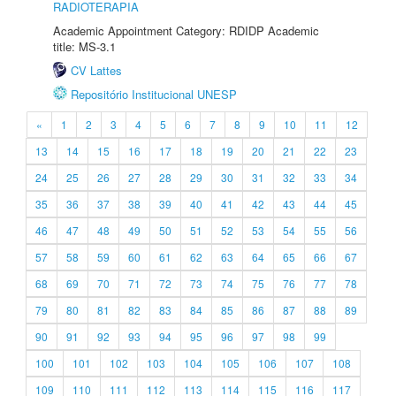
RADIOTERAPIA
Academic Appointment Category: RDIDP Academic
title: MS-3.1
CV Lattes
Repositório Institucional UNESP
«
1
2
3
4
5
6
7
8
9
10
11
12
13
14
15
16
17
18
19
20
21
22
23
24
25
26
27
28
29
30
31
32
33
34
35
36
37
38
39
40
41
42
43
44
45
46
47
48
49
50
51
52
53
54
55
56
57
58
59
60
61
62
63
64
65
66
67
68
69
70
71
72
73
74
75
76
77
78
79
80
81
82
83
84
85
86
87
88
89
90
91
92
93
94
95
96
97
98
99
100
101
102
103
104
105
106
107
108
109
110
111
112
113
114
115
116
117