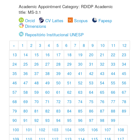
Academic Appointment Category: RDIDP Academic
title: MS-3.1
Orcid
CV Lattes
Scopus
Fapesp
Dimensions
Repositório Institucional UNESP
«
1
2
3
4
5
6
7
8
9
10
11
12
13
14
15
16
17
18
19
20
21
22
23
24
25
26
27
28
29
30
31
32
33
34
35
36
37
38
39
40
41
42
43
44
45
46
47
48
49
50
51
52
53
54
55
56
57
58
59
60
61
62
63
64
65
66
67
68
69
70
71
72
73
74
75
76
77
78
79
80
81
82
83
84
85
86
87
88
89
90
91
92
93
94
95
96
97
98
99
100
101
102
103
104
105
106
107
108
109
110
111
112
113
114
115
116
117