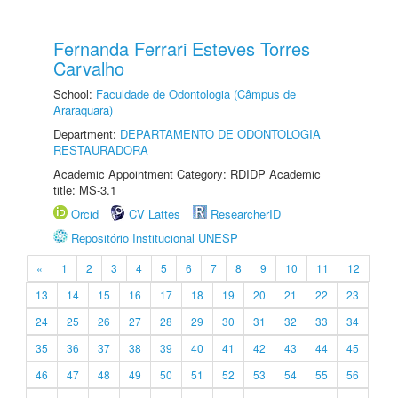
Fernanda Ferrari Esteves Torres
Carvalho
School:
Faculdade de Odontologia (Câmpus de
Araraquara)
Department:
DEPARTAMENTO DE ODONTOLOGIA
RESTAURADORA
Academic Appointment Category: RDIDP Academic
title: MS-3.1
Orcid
CV Lattes
ResearcherID
Repositório Institucional UNESP
«
1
2
3
4
5
6
7
8
9
10
11
12
13
14
15
16
17
18
19
20
21
22
23
24
25
26
27
28
29
30
31
32
33
34
35
36
37
38
39
40
41
42
43
44
45
46
47
48
49
50
51
52
53
54
55
56