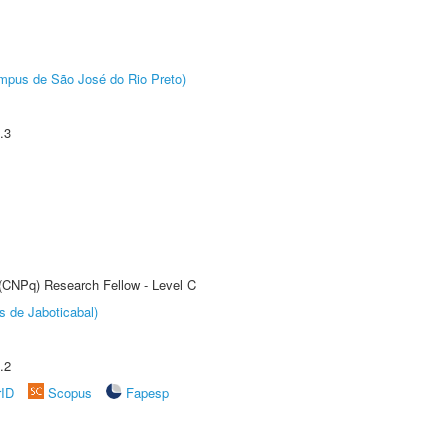
Câmpus de São José do Rio Preto)
.3
 (CNPq) Research Fellow - Level C
s de Jaboticabal)
.2
rID
Scopus
Fapesp