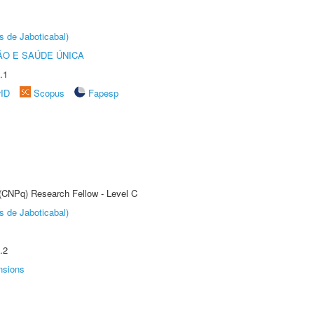
s de Jaboticabal)
O E SAÚDE ÚNICA
.1
rID
Scopus
Fapesp
 (CNPq) Research Fellow - Level C
s de Jaboticabal)
.2
nsions