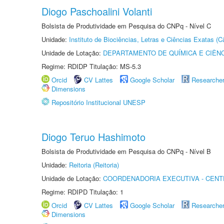
Diogo Paschoalini Volanti
Bolsista de Produtividade em Pesquisa do CNPq - Nível C
Unidade:
Instituto de Biociências, Letras e Ciências Exatas 
Unidade de Lotação:
DEPARTAMENTO DE QUÍMICA E CIÊNC
Regime: RDIDP Titulação: MS-5.3
Orcid
CV Lattes
Google Scholar
Researche
Dimensions
Repositório Institucional UNESP
Diogo Teruo Hashimoto
Bolsista de Produtividade em Pesquisa do CNPq - Nível B
Unidade:
Reitoria (Reitoria)
Unidade de Lotação:
COORDENADORIA EXECUTIVA - CENT
Regime: RDIPD Titulação: 1
Orcid
CV Lattes
Google Scholar
Researche
Dimensions