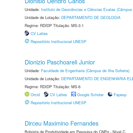
Dionisio Uendro Carlos
Unidade:
Instituto de Geociências e Ciências Exatas (Câmpus 
Unidade de Lotação:
DEPARTAMENTO DE GEOLOGIA
Regime: RDIDP Titulação: MS-3.1
CV Lattes
Repositório Institucional UNESP
Dionizio Paschoareli Junior
Unidade:
Faculdade de Engenharia (Câmpus de Ilha Solteira)
Unidade de Lotação:
DEPARTAMENTO DE ENGENHARIA EL
Regime: RDIDP Titulação: MS-6
Orcid
CV Lattes
Google Scholar
Fapesp
Repositório Institucional UNESP
Dirceu Maximino Fernandes
Bolsista de Produtividade em Pesquisa do CNPq - Nível C