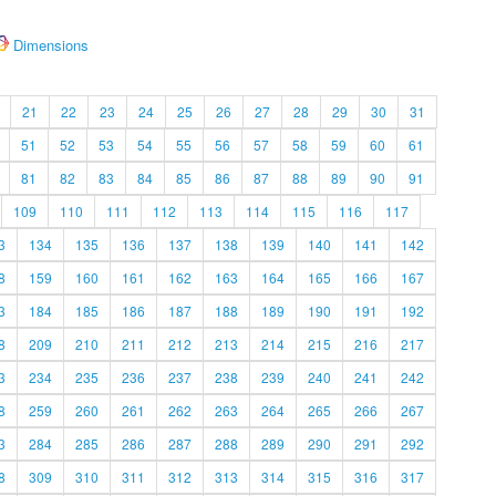
Dimensions
21
22
23
24
25
26
27
28
29
30
31
51
52
53
54
55
56
57
58
59
60
61
81
82
83
84
85
86
87
88
89
90
91
109
110
111
112
113
114
115
116
117
3
134
135
136
137
138
139
140
141
142
8
159
160
161
162
163
164
165
166
167
3
184
185
186
187
188
189
190
191
192
8
209
210
211
212
213
214
215
216
217
3
234
235
236
237
238
239
240
241
242
8
259
260
261
262
263
264
265
266
267
3
284
285
286
287
288
289
290
291
292
8
309
310
311
312
313
314
315
316
317