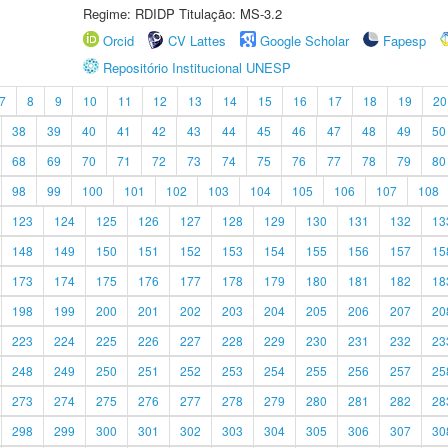
Regime: RDIDP Titulação: MS-3.2
Orcid
CV Lattes
Google Scholar
Fapesp
Repositório Institucional UNESP
7
8
9
10
11
12
13
14
15
16
17
18
19
20
38
39
40
41
42
43
44
45
46
47
48
49
50
68
69
70
71
72
73
74
75
76
77
78
79
80
98
99
100
101
102
103
104
105
106
107
108
123
124
125
126
127
128
129
130
131
132
13
148
149
150
151
152
153
154
155
156
157
15
173
174
175
176
177
178
179
180
181
182
18
198
199
200
201
202
203
204
205
206
207
20
223
224
225
226
227
228
229
230
231
232
23
248
249
250
251
252
253
254
255
256
257
25
273
274
275
276
277
278
279
280
281
282
28
298
299
300
301
302
303
304
305
306
307
30