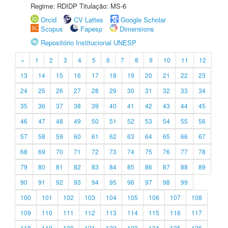
Regime: RDIDP Titulação: MS-6
Orcid
CV Lattes
Google Scholar
Scopus
Fapesp
Dimensions
Repositório Institucional UNESP
«
1
2
3
4
5
6
7
8
9
10
11
12
13
14
15
16
17
18
19
20
21
22
23
24
25
26
27
28
29
30
31
32
33
34
35
36
37
38
39
40
41
42
43
44
45
46
47
48
49
50
51
52
53
54
55
56
57
58
59
60
61
62
63
64
65
66
67
68
69
70
71
72
73
74
75
76
77
78
79
80
81
82
83
84
85
86
87
88
89
90
91
92
93
94
95
96
97
98
99
100
101
102
103
104
105
106
107
108
109
110
111
112
113
114
115
116
117
118
119
120
121
122
123
124
125
126