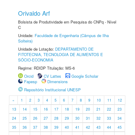
Orivaldo Arf
Bolsista de Produtividade em Pesquisa do CNPq - Nível
C
Unidade:
Faculdade de Engenharia (Câmpus de Ilha
Solteira)
Unidade de Lotação:
DEPARTAMENTO DE
FITOTECNIA, TECNOLOGIA DE ALIMENTOS E
SÓCIO-ECONOMIA
Regime: RDIDP Titulação: MS-6
Orcid
CV Lattes
Google Scholar
Fapesp
Dimensions
Repositório Institucional UNESP
«
1
2
3
4
5
6
7
8
9
10
11
12
13
14
15
16
17
18
19
20
21
22
23
24
25
26
27
28
29
30
31
32
33
34
35
36
37
38
39
40
41
42
43
44
45