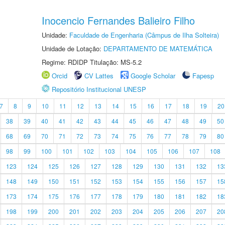
Inocencio Fernandes Balieiro Filho
Unidade:
Faculdade de Engenharia (Câmpus de Ilha Solteira)
Unidade de Lotação:
DEPARTAMENTO DE MATEMÁTICA
Regime: RDIDP Titulação: MS-5.2
Orcid
CV Lattes
Google Scholar
Fapesp
Repositório Institucional UNESP
7
8
9
10
11
12
13
14
15
16
17
18
19
20
38
39
40
41
42
43
44
45
46
47
48
49
50
68
69
70
71
72
73
74
75
76
77
78
79
80
98
99
100
101
102
103
104
105
106
107
108
123
124
125
126
127
128
129
130
131
132
13
148
149
150
151
152
153
154
155
156
157
15
173
174
175
176
177
178
179
180
181
182
18
198
199
200
201
202
203
204
205
206
207
20