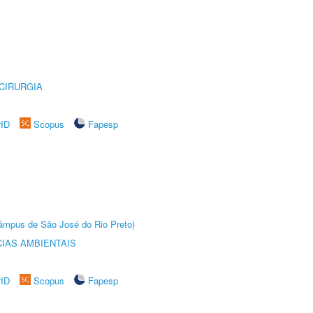
CIRURGIA
rID
Scopus
Fapesp
(Câmpus de São José do Rio Preto)
IAS AMBIENTAIS
rID
Scopus
Fapesp