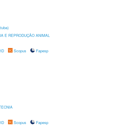
tuba)
GIA E REPRODUÇÃO ANIMAL
rID
Scopus
Fapesp
TECNIA
rID
Scopus
Fapesp