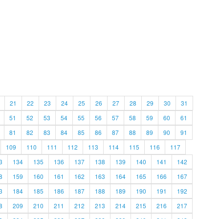
21
22
23
24
25
26
27
28
29
30
31
51
52
53
54
55
56
57
58
59
60
61
81
82
83
84
85
86
87
88
89
90
91
109
110
111
112
113
114
115
116
117
3
134
135
136
137
138
139
140
141
142
8
159
160
161
162
163
164
165
166
167
3
184
185
186
187
188
189
190
191
192
8
209
210
211
212
213
214
215
216
217