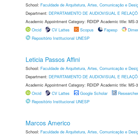
School:
Faculdade de Arquitetura, Artes, Comunicação e Des
Department:
DEPARTAMENTO DE AUDIOVISUAL E RELAÇÕ
Academic Appointment Category: RDIDP Academic title: MS-3
Orcid
CV Lattes
Scopus
Fapesp
Dime
Repositório Institucional UNESP
Leticia Passos Affini
School:
Faculdade de Arquitetura, Artes, Comunicação e Des
Department:
DEPARTAMENTO DE AUDIOVISUAL E RELAÇÕ
Academic Appointment Category: RDIDP Academic title: MS-3
Orcid
CV Lattes
Google Scholar
Researche
Repositório Institucional UNESP
Marcos Americo
School:
Faculdade de Arquitetura, Artes, Comunicação e Des