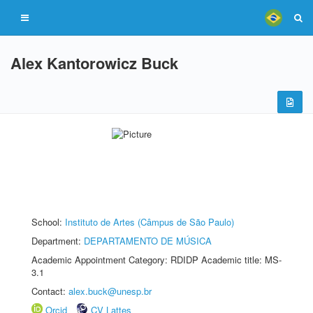
Alex Kantorowicz Buck
School:
Instituto de Artes (Câmpus de São Paulo)
Department:
DEPARTAMENTO DE MÚSICA
Academic Appointment Category: RDIDP Academic title: MS-
3.1
Contact:
alex.buck@unesp.br
Orcid
CV Lattes