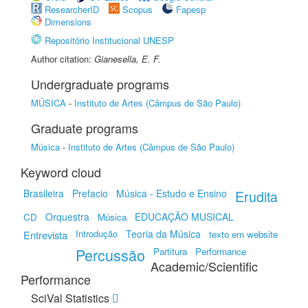
ResearcherID
Scopus
Fapesp
Dimensions
Repositório Institucional UNESP
Author citation:
Gianesella, E. F.
Undergraduate programs
MÚSICA
-
Instituto de Artes (Câmpus de São Paulo)
Graduate programs
Música
-
Instituto de Artes (Câmpus de São Paulo)
Keyword cloud
Brasileira
Prefacio
Música - Estudo e Ensino
Erudita
Orquestra
EDUCAÇÃO MUSICAL
CD
Música
Introdução
Teoria da Música
Entrevista
texto em website
Percussão
Partitura
Performance
Academic/Scientific
Performance
SciVal Statistics