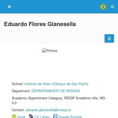
Eduardo Flores Gianesella
School:
Instituto de Artes (Câmpus de São Paulo)
Department:
DEPARTAMENTO DE MÚSICA
Academic Appointment Category: RDIDP Academic title: MS-
3.2
Contact:
eduardo.gianesella@unesp.br
Orcid
CV Lattes
Google Scholar