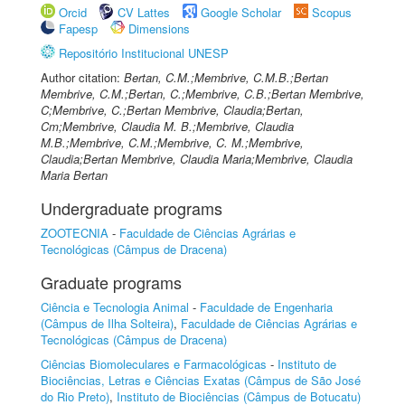
Orcid
CV Lattes
Google Scholar
Scopus
Fapesp
Dimensions
Repositório Institucional UNESP
Author citation:
Bertan, C.M.;Membrive, C.M.B.;Bertan
Membrive, C.M.;Bertan, C.;Membrive, C.B.;Bertan Membrive,
C;Membrive, C.;Bertan Membrive, Claudia;Bertan,
Cm;Membrive, Claudia M. B.;Membrive, Claudia
M.B.;Membrive, C.M.;Membrive, C. M.;Membrive,
Claudia;Bertan Membrive, Claudia Maria;Membrive, Claudia
Maria Bertan
Undergraduate programs
ZOOTECNIA
-
Faculdade de Ciências Agrárias e
Tecnológicas (Câmpus de Dracena)
Graduate programs
Ciência e Tecnologia Animal
-
Faculdade de Engenharia
(Câmpus de Ilha Solteira)
,
Faculdade de Ciências Agrárias e
Tecnológicas (Câmpus de Dracena)
Ciências Biomoleculares e Farmacológicas
-
Instituto de
Biociências, Letras e Ciências Exatas (Câmpus de São José
do Rio Preto)
,
Instituto de Biociências (Câmpus de Botucatu)