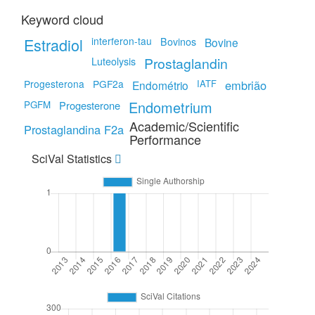
Keyword cloud
Estradiol
interferon-tau
Bovinos
Bovine
Prostaglandin
Luteolysis
Progesterona
PGF2a
IATF
embrião
Endométrio
Endometrium
PGFM
Progesterone
Academic/Scientific
Prostaglandina F2a
Performance
SciVal Statistics