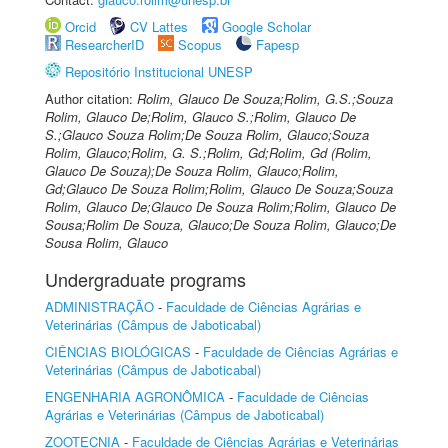
Orcid
CV Lattes
Google Scholar
ResearcherID
Scopus
Fapesp
Repositório Institucional UNESP
Author citation:
Rolim, Glauco De Souza;Rolim, G.S.;Souza
Rolim, Glauco De;Rolim, Glauco S.;Rolim, Glauco De
S.;Glauco Souza Rolim;De Souza Rolim, Glauco;Souza
Rolim, Glauco;Rolim, G. S.;Rolim, Gd;Rolim, Gd (Rolim,
Glauco De Souza);De Souza Rolim, Glauco;Rolim,
Gd;Glauco De Souza Rolim;Rolim, Glauco De Souza;Souza
Rolim, Glauco De;Glauco De Souza Rolim;Rolim, Glauco De
Sousa;Rolim De Souza, Glauco;De Souza Rolim, Glauco;De
Sousa Rolim, Glauco
Undergraduate programs
ADMINISTRAÇÃO
-
Faculdade de Ciências Agrárias e
Veterinárias (Câmpus de Jaboticabal)
CIÊNCIAS BIOLÓGICAS
-
Faculdade de Ciências Agrárias e
Veterinárias (Câmpus de Jaboticabal)
ENGENHARIA AGRONÔMICA
-
Faculdade de Ciências
Agrárias e Veterinárias (Câmpus de Jaboticabal)
ZOOTECNIA
-
Faculdade de Ciências Agrárias e Veterinárias