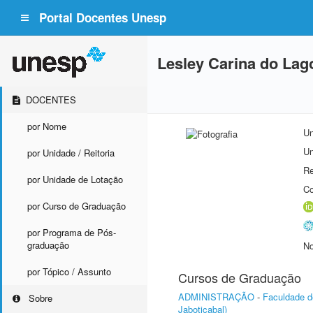
Portal Docentes Unesp
Lesley Carina do Lago
DOCENTES
por Nome
Un
Un
por Unidade / Reitoria
Re
por Unidade de Lotação
Co
por Curso de Graduação
por Programa de Pós-
graduação
No
por Tópico / Assunto
Cursos de Graduação
ADMINISTRAÇÃO
-
Faculdade d
Sobre
Jaboticabal)