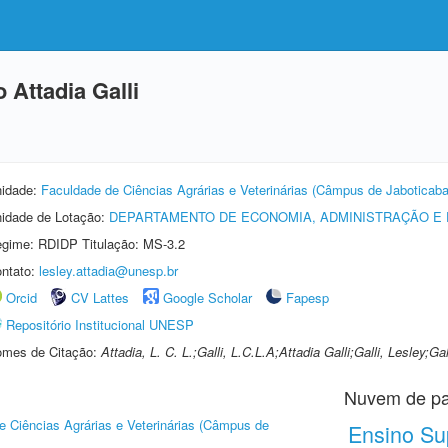
 Attadia Galli
idade:
Faculdade de Ciências Agrárias e Veterinárias (Câmpus de Jaboticaba
idade de Lotação:
DEPARTAMENTO DE ECONOMIA, ADMINISTRAÇÃO E
gime: RDIDP Titulação: MS-3.2
ntato:
lesley.attadia@unesp.br
Orcid
CV Lattes
Google Scholar
Fapesp
Repositório Institucional UNESP
mes de Citação:
Attadia, L. C. L.;Galli, L.C.L.A;Attadia Galli;Galli, Lesley;
Nuvem de pa
e Ciências Agrárias e Veterinárias (Câmpus de
Ensino Su