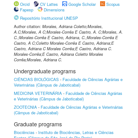
Orcid
CV Lattes
Google Scholar
Scopus
Fapesp
Dimensions
Repositório Institucional UNESP
Author citation:
Morales, Adriana Coletto;Morales,
A.C;Morales, A C;Morales-Corrêa E Castro, A. C;Morales, A.
C.;Morales-Corrêa E Castro, Adriana, C.;Morales-Corrêa E
Castro, A C;Coletto Morales-Corrêa E Castro, Adriana;E
Castro, Adriana C Morales Corrêa;E Castro, Adriana C.
Morales-Corrêa;E Castro, Adriana Coletto Morales
Corrêa;Morales, Adriana C.
Undergraduate programs
CIÊNCIAS BIOLÓGICAS
-
Faculdade de Ciências Agrárias e
Veterinárias (Câmpus de Jaboticabal)
MEDICINA VETERINÁRIA
-
Faculdade de Ciências Agrárias
e Veterinárias (Câmpus de Jaboticabal)
ZOOTECNIA
-
Faculdade de Ciências Agrárias e Veterinárias
(Câmpus de Jaboticabal)
Graduate programs
Biociências
-
Instituto de Biociências, Letras e Ciências
Exatas (Câmpus de São José do Rio Preto)