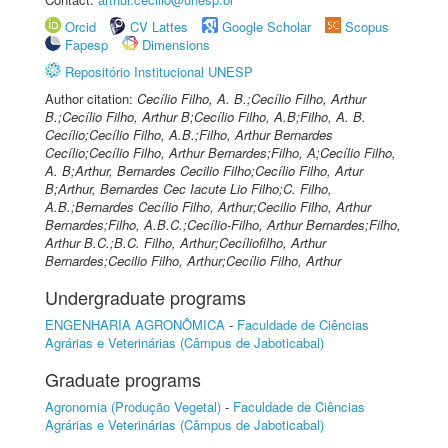
Orcid
CV Lattes
Google Scholar
Scopus
Fapesp
Dimensions
Repositório Institucional UNESP
Author citation:
Cecílio Filho, A. B.;Cecílio Filho, Arthur
B.;Cecílio Filho, Arthur B;Cecílio Filho, A.B;Filho, A. B.
Cecílio;Cecílio Filho, A.B.;Filho, Arthur Bernardes
Cecílio;Cecílio Filho, Arthur Bernardes;Filho, A;Cecílio Filho,
A. B;Arthur, Bernardes Cecilio Filho;Cecílio Filho, Artur
B;Arthur, Bernardes Cec Iacute Lio Filho;C. Filho,
A.B.;Bernardes Cecílio Filho, Arthur;Cecilio Filho, Arthur
Bernardes;Filho, A.B.C.;Cecílio-Filho, Arthur Bernardes;Filho,
Arthur B.C.;B.C. Filho, Arthur;Cecíliofilho, Arthur
Bernardes;Cecilio Filho, Arthur;Cecílio Filho, Arthur
Undergraduate programs
ENGENHARIA AGRONÔMICA
-
Faculdade de Ciências
Agrárias e Veterinárias (Câmpus de Jaboticabal)
Graduate programs
Agronomia (Produção Vegetal)
-
Faculdade de Ciências
Agrárias e Veterinárias (Câmpus de Jaboticabal)