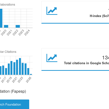
H-index (Sci
13
Total citations in Google Sch
ation (Fapesp)
rch Foundation