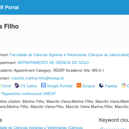
f Portal
s Filho
hool:
Faculdade de Ciências Agrárias e Veterinárias (Câmpus de Jaboticabal
partment:
DEPARTAMENTO DE CIÊNCIA DO SOLO
ademic Appointment Category: RDIDP Academic title: MS-5.1
ntact:
marcilio.martins-filho@unesp.br
Orcid
CV Lattes
Google Scholar
Scopus
Fapesp
D
Repositório Institucional UNESP
thor citation:
Martins Filho, Marcílio Vieira;Martins Filho, Marcílio Vieira;Mart
eira;Martins Filho, Marcilio Vieira;Filho, Marcílio Vieira Martins;Filho, Marcílio
s
Keyword clo
dade de Ciências Agrárias e Veterinárias (Câmpus