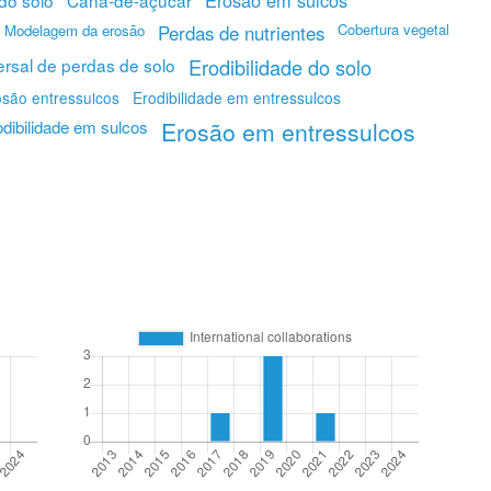
Erosão em sulcos
do solo
Cana-de-açúcar
Cobertura vegetal
Modelagem da erosão
Perdas de nutrientes
rsal de perdas de solo
Erodibilidade do solo
osão entressulcos
Erodibilidade em entressulcos
odibilidade em sulcos
Erosão em entressulcos