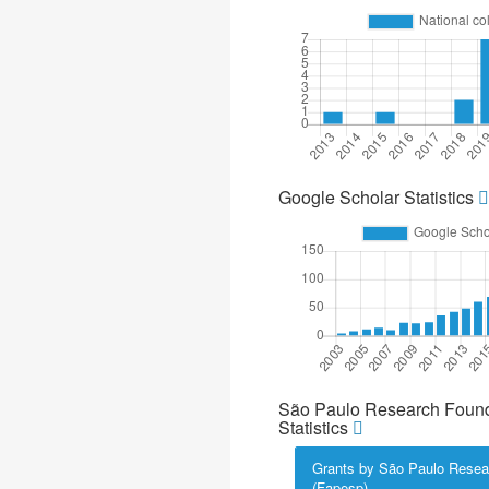
Google Scholar Statistics
São Paulo Research Found
Statistics
Grants by São Paulo Resea
(Fapesp)