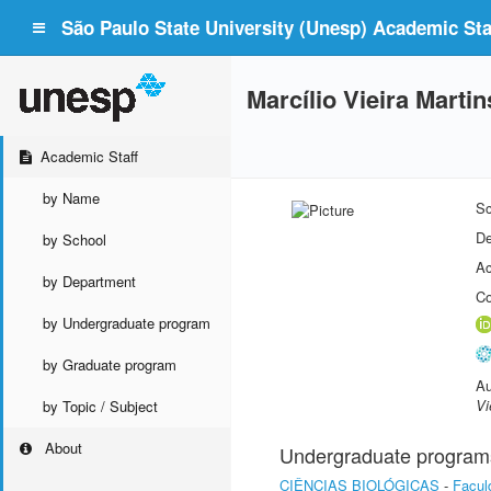
São Paulo State University (Unesp) Academic Staf
Marcílio Vieira Martin
Academic Staff
by Name
Sc
De
by School
Ac
by Department
Co
by Undergraduate program
by Graduate program
Au
Vi
by Topic / Subject
About
Undergraduate program
CIÊNCIAS BIOLÓGICAS
-
Facul