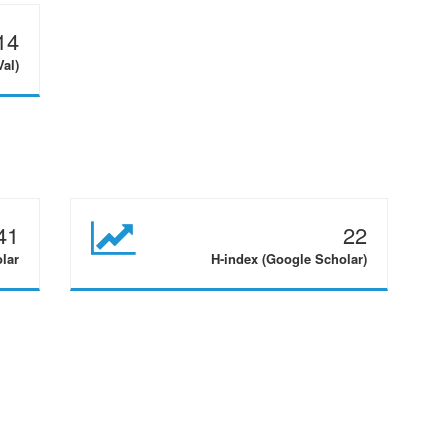
14
Val)
41
22
olar
H-index (Google Scholar)