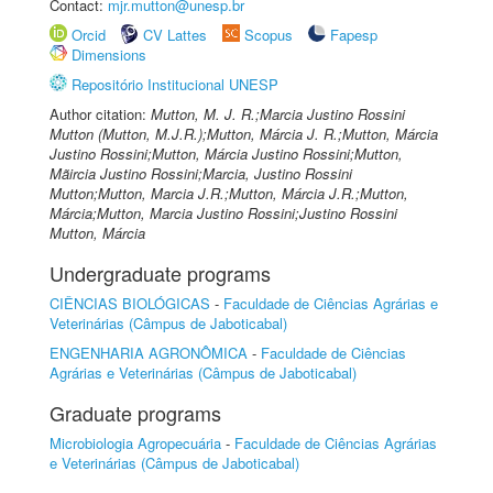
Contact:
mjr.mutton@unesp.br
Orcid
CV Lattes
Scopus
Fapesp
Dimensions
Repositório Institucional UNESP
Author citation:
Mutton, M. J. R.;Marcia Justino Rossini
Mutton (Mutton, M.J.R.);Mutton, Márcia J. R.;Mutton, Márcia
Justino Rossini;Mutton, Márcia Justino Rossini;Mutton,
Mãircia Justino Rossini;Marcia, Justino Rossini
Mutton;Mutton, Marcia J.R.;Mutton, Márcia J.R.;Mutton,
Márcia;Mutton, Marcia Justino Rossini;Justino Rossini
Mutton, Márcia
Undergraduate programs
CIÊNCIAS BIOLÓGICAS
-
Faculdade de Ciências Agrárias e
Veterinárias (Câmpus de Jaboticabal)
ENGENHARIA AGRONÔMICA
-
Faculdade de Ciências
Agrárias e Veterinárias (Câmpus de Jaboticabal)
Graduate programs
Microbiologia Agropecuária
-
Faculdade de Ciências Agrárias
e Veterinárias (Câmpus de Jaboticabal)