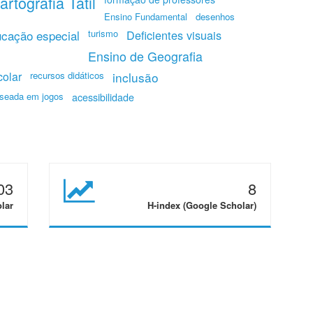
artografia Tátil
Ensino Fundamental
desenhos
cação especial
turismo
Deficientes visuais
Ensino de Geografia
colar
recursos didáticos
inclusão
seada em jogos
acessibilidade
03
8
olar
H-index (Google Scholar)