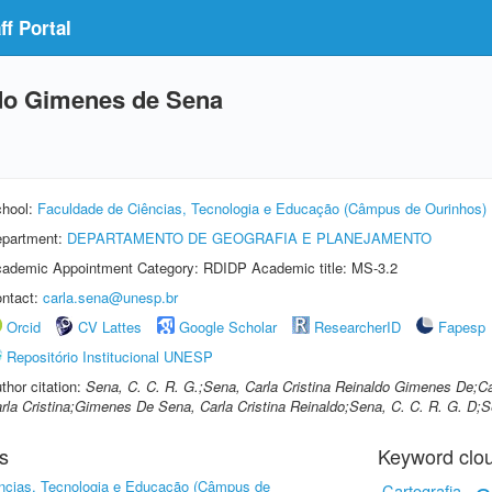
f Portal
ldo Gimenes de Sena
hool:
Faculdade de Ciências, Tecnologia e Educação (Câmpus de Ourinhos)
partment:
DEPARTAMENTO DE GEOGRAFIA E PLANEJAMENTO
ademic Appointment Category: RDIDP Academic title: MS-3.2
ntact:
carla.sena@unesp.br
Orcid
CV Lattes
Google Scholar
ResearcherID
Fapesp
Repositório Institucional UNESP
thor citation:
Sena, C. C. R. G.;Sena, Carla Cristina Reinaldo Gimenes De;
rla Cristina;Gimenes De Sena, Carla Cristina Reinaldo;Sena, C. C. R. G. D;S
s
Keyword clo
ncias, Tecnologia e Educação (Câmpus de
Cartografia