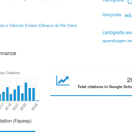
C
edu
Geografia
cias e Ciências Exatas (Câmpus de Rio Claro)
cartografia es
aprendizagem ba
ormance
2
Total citations in Google Sch
ation (Fapesp)