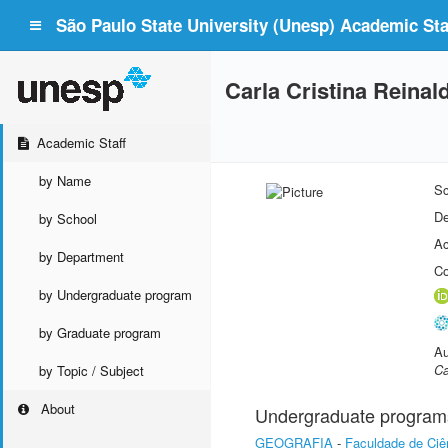
São Paulo State University (Unesp) Academic Staf
Carla Cristina Reina
Academic Staff
by Name
Sc
De
by School
Ac
by Department
Co
by Undergraduate program
by Graduate program
Au
Ca
by Topic / Subject
About
Undergraduate program
GEOGRAFIA
-
Faculdade de Ciê