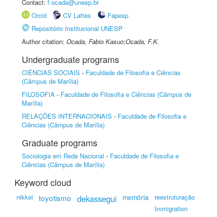
Contact:
f.ocada@unesp.br
Orcid
CV Lattes
Fapesp
Repositório Institucional UNESP
Author citation:
Ocada, Fabio Kasuo;Ocada, F.K.
Undergraduate programs
CIÊNCIAS SOCIAIS
-
Faculdade de Filosofia e Ciências
(Câmpus de Marília)
FILOSOFIA
-
Faculdade de Filosofia e Ciências (Câmpus de
Marília)
RELAÇÕES INTERNACIONAIS
-
Faculdade de Filosofia e
Ciências (Câmpus de Marília)
Graduate programs
Sociologia em Rede Nacional
-
Faculdade de Filosofia e
Ciências (Câmpus de Marília)
Keyword cloud
nikkei
toyotismo
memória
reestruturação
dekassegui
Immigration