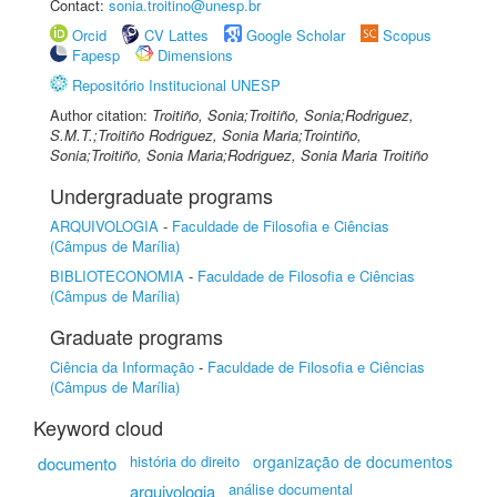
Contact:
sonia.troitino@unesp.br
Orcid
CV Lattes
Google Scholar
Scopus
Fapesp
Dimensions
Repositório Institucional UNESP
Author citation:
Troitiño, Sonia;Troitiño, Sonia;Rodriguez,
S.M.T.;Troitiño Rodriguez, Sonia Maria;Trointiño,
Sonia;Troitiño, Sonia Maria;Rodriguez, Sonia Maria Troitiño
Undergraduate programs
ARQUIVOLOGIA
-
Faculdade de Filosofia e Ciências
(Câmpus de Marília)
BIBLIOTECONOMIA
-
Faculdade de Filosofia e Ciências
(Câmpus de Marília)
Graduate programs
Ciência da Informação
-
Faculdade de Filosofia e Ciências
(Câmpus de Marília)
Keyword cloud
história do direito
organização de documentos
documento
análise documental
arquivologia