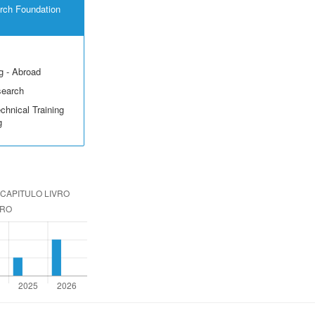
rch Foundation
g - Abroad
search
echnical Training
g