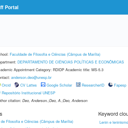
f Portal
hool:
Faculdade de Filosofia e Ciências (Câmpus de Marília)
partment:
DEPARTAMENTO DE CIÊNCIAS POLÍTICAS E ECONÔMICAS
ademic Appointment Category: RDIDP Academic title: MS-5.3
ntact:
anderson.deo@unesp.br
Orcid
CV Lattes
Google Scholar
ResearcherID
Fapesp
Repositório Institucional UNESP
thor citation:
Deo, Anderson.;Deo, A.;Deo, Anderson
s
Keyword clo
de Filosofia e Ciências (Câmpus de Marília)
Lenin e leninism