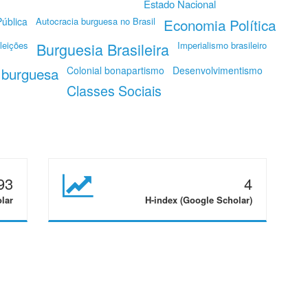
Estado Nacional
ública
Autocracia burguesa no Brasil
Economia Política
leições
Burguesia Brasileira
Imperialismo brasileiro
 burguesa
Colonial bonapartismo
Desenvolvimentismo
Classes Sociais
93
4
olar
H-index (Google Scholar)