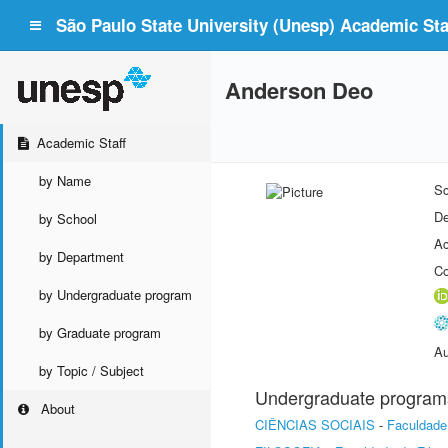
São Paulo State University (Unesp) Academic Staf
Anderson Deo
Academic Staff
by Name
Sc
De
by School
Ac
by Department
Co
by Undergraduate program
by Graduate program
Au
by Topic / Subject
Undergraduate program
About
CIÊNCIAS SOCIAIS
-
Faculdade 