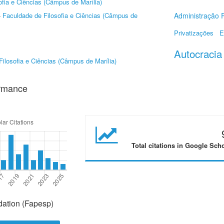
ofia e Ciências (Câmpus de Marília)
-
Faculdade de Filosofia e Ciências (Câmpus de
Administração P
Privatizações
E
Autocracia
ilosofia e Ciências (Câmpus de Marília)
ormance
Total citations in Google Sch
ation (Fapesp)