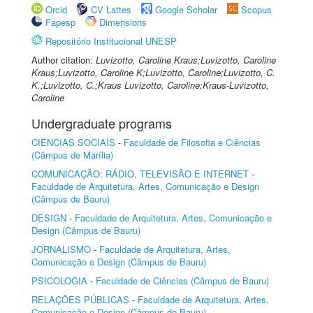
Orcid
CV Lattes
Google Scholar
Scopus
Fapesp
Dimensions
Repositório Institucional UNESP
Author citation:
Luvizotto, Caroline Kraus;Luvizotto, Caroline
Kraus;Luvizotto, Caroline K;Luvizotto, Caroline;Luvizotto, C.
K.;Luvizotto, C.;Kraus Luvizotto, Caroline;Kraus-Luvizotto,
Caroline
Undergraduate programs
CIÊNCIAS SOCIAIS
-
Faculdade de Filosofia e Ciências
(Câmpus de Marília)
COMUNICAÇÃO: RÁDIO, TELEVISÃO E INTERNET
-
Faculdade de Arquitetura, Artes, Comunicação e Design
(Câmpus de Bauru)
DESIGN
-
Faculdade de Arquitetura, Artes, Comunicação e
Design (Câmpus de Bauru)
JORNALISMO
-
Faculdade de Arquitetura, Artes,
Comunicação e Design (Câmpus de Bauru)
PSICOLOGIA
-
Faculdade de Ciências (Câmpus de Bauru)
RELAÇÕES PÚBLICAS
-
Faculdade de Arquitetura, Artes,
Comunicação e Design (Câmpus de Bauru)