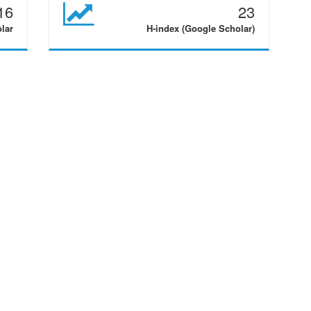
16
23
olar
H-index (Google Scholar)