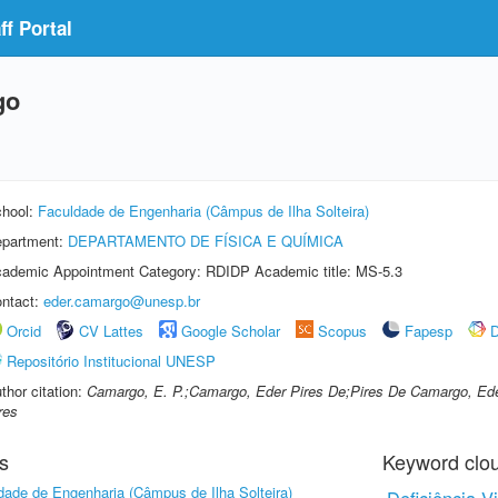
f Portal
go
hool:
Faculdade de Engenharia (Câmpus de Ilha Solteira)
partment:
DEPARTAMENTO DE FÍSICA E QUÍMICA
ademic Appointment Category: RDIDP Academic title: MS-5.3
ntact:
eder.camargo@unesp.br
Orcid
CV Lattes
Google Scholar
Scopus
Fapesp
D
Repositório Institucional UNESP
thor citation:
Camargo, E. P.;Camargo, Eder Pires De;Pires De Camargo, Ed
res
s
Keyword clo
dade de Engenharia (Câmpus de Ilha Solteira)