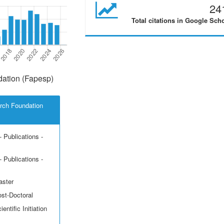
24
Total citations in Google Sch
ation (Fapesp)
rch Foundation
 Publications -
 Publications -
aster
ost-Doctoral
entific Initiation