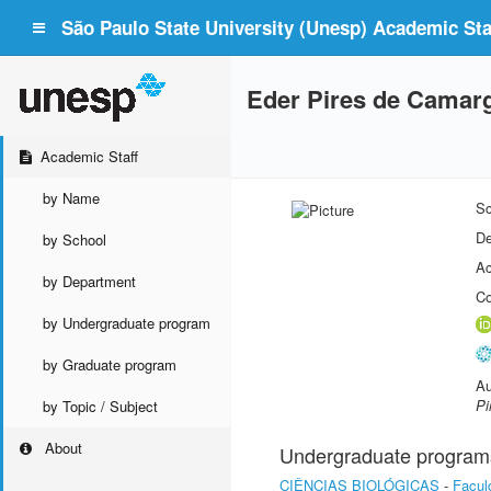
São Paulo State University (Unesp) Academic Staf
Eder Pires de Camar
Academic Staff
by Name
Sc
De
by School
Ac
by Department
Co
by Undergraduate program
by Graduate program
Au
Pi
by Topic / Subject
About
Undergraduate program
CIÊNCIAS BIOLÓGICAS
-
Facul