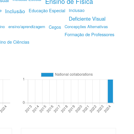
isual
Ensino de Física
Inclusão
Inclusao
e
Educação Especial
Deficiente Visual
ino
ensino/aprendizagem
Concepções Alternativas
Cegos
Formação de Professores
ino de Ciências