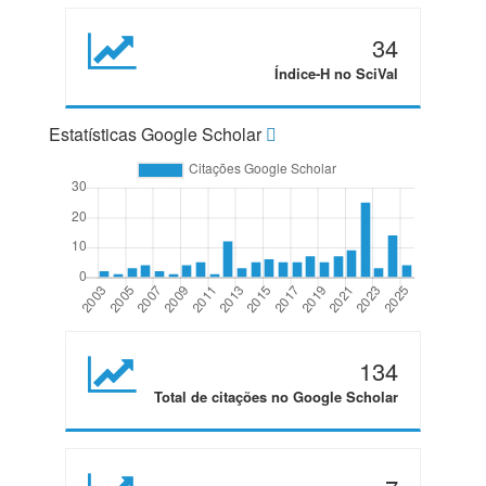
34
Índice-H no SciVal
Estatísticas Google Scholar
134
Total de citações no Google Scholar