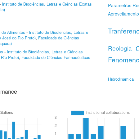
-
Instituto de Biociências, Letras e Ciências Exatas
Parametros Reo
to)
Aproveitamento
Tranferenc
a de Alimentos
-
Instituto de Biociências, Letras e
 José do Rio Preto)
,
Faculdade de Ciências
quara)
C
Reologia
os
-
Instituto de Biociências, Letras e Ciências
Rio Preto)
,
Faculdade de Ciências Farmacêuticas
Fenomenos
Hidrodinamica
ormance