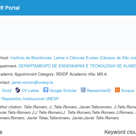
f Portal
hool:
Instituto de Biociências, Letras e Ciências Exatas (Câmpus de São Jos
partment:
DEPARTAMENTO DE ENGENHARIA E TECNOLOGIA DE ALIM
ademic Appointment Category: RDIDP Academic title: MS-6
ntact:
javier.romero@unesp.br
Orcid
CV Lattes
Google Scholar
ResearcherID
Scopus
Repositório Institucional UNESP
thor citation:
Telis-Romero, J.;Telis-Romero, Javier;Telisromero, J;Telis-Rome
vier;Telis-Romero J;J Telis-Romero;J. Telis-Romero;Telis-Romero J;Romero, J
mero;Romero, Javier Teles;Telisromero, Javier;Javier Telis-Romero
s
Keyword clo