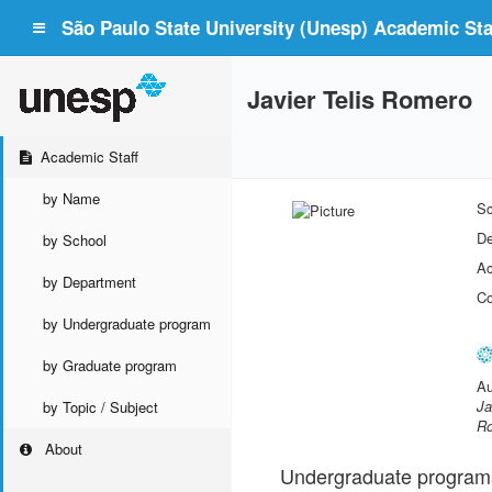
São Paulo State University (Unesp) Academic Staf
Javier Telis Romero
Academic Staff
by Name
Sc
De
by School
Ac
by Department
Co
by Undergraduate program
by Graduate program
Au
Ja
by Topic / Subject
Ro
About
Undergraduate program