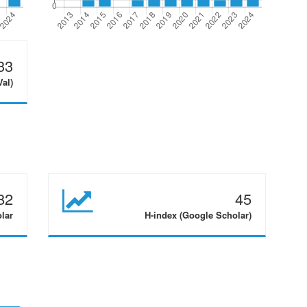
33
Val)
82
45
olar
H-index (Google Scholar)