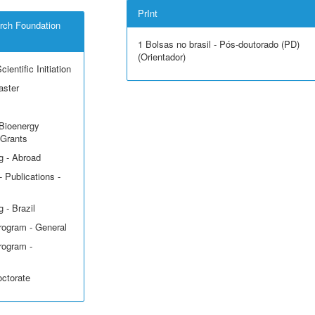
PrInt
rch Foundation
1 Bolsas no brasil - Pós-doutorado (PD)
(Orientador)
ientific Initiation
aster
Bioenergy
 Grants
g - Abroad
 Publications -
 - Brazil
rogram - General
rogram -
octorate