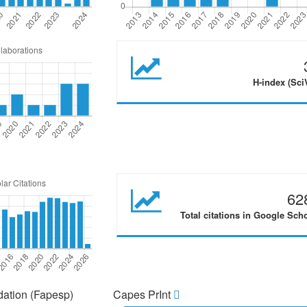
H-index (Sci
62
Total citations in Google Sch
ation (Fapesp)
Capes PrInt