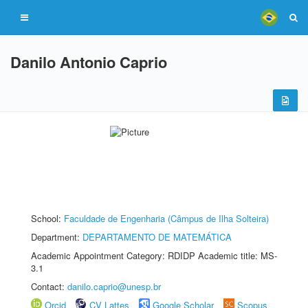
Danilo Antonio Caprio
School:
Faculdade de Engenharia (Câmpus de Ilha Solteira)
Department:
DEPARTAMENTO DE MATEMÁTICA
Academic Appointment Category: RDIDP Academic title: MS-
3.1
Contact:
danilo.caprio@unesp.br
Orcid
CV Lattes
Google Scholar
Scopus