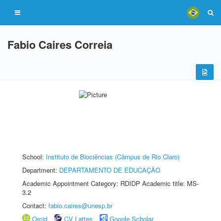
Fabio Caires Correia
School:
Instituto de Biociências (Câmpus de Rio Claro)
Department:
DEPARTAMENTO DE EDUCAÇÃO
Academic Appointment Category: RDIDP Academic title: MS-
3.2
Contact:
fabio.caires@unesp.br
Orcid
CV Lattes
Google Scholar