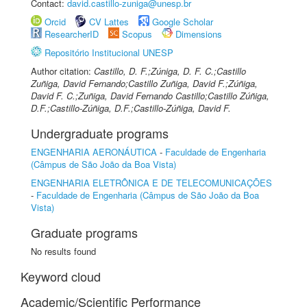
Contact:
david.castillo-zuniga@unesp.br
Orcid
CV Lattes
Google Scholar
ResearcherID
Scopus
Dimensions
Repositório Institucional UNESP
Author citation:
Castillo, D. F.;Zúniga, D. F. C.;Castillo
Zuñiga, David Fernando;Castillo Zuñiga, David F.;Zúñiga,
David F. C.;Zuñiga, David Fernando Castillo;Castillo Zúñiga,
D.F.;Castillo-Zúñiga, D.F.;Castillo-Zúñiga, David F.
Undergraduate programs
ENGENHARIA AERONÁUTICA
-
Faculdade de Engenharia
(Câmpus de São João da Boa Vista)
ENGENHARIA ELETRÔNICA E DE TELECOMUNICAÇÕES
-
Faculdade de Engenharia (Câmpus de São João da Boa
Vista)
Graduate programs
No results found
Keyword cloud
Academic/Scientific Performance