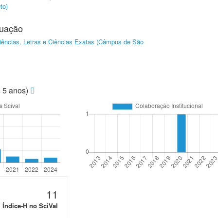
to)
duação
ociências, Letras e Ciências Exatas (Câmpus de São
s 5 anos)
11
Índice-H no SciVal