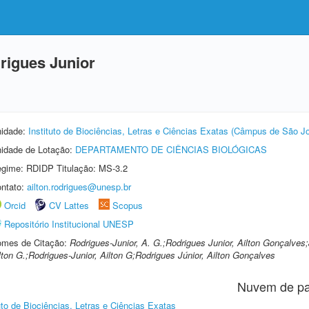
rigues Junior
idade:
Instituto de Biociências, Letras e Ciências Exatas (Câmpus de São J
idade de Lotação:
DEPARTAMENTO DE CIÊNCIAS BIOLÓGICAS
gime: RDIDP Titulação: MS-3.2
ntato:
ailton.rodrigues@unesp.br
Orcid
CV Lattes
Scopus
Repositório Institucional UNESP
mes de Citação:
Rodrigues-Junior, A. G.;Rodrigues Junior, Ailton Gonçalves;
lton G.;Rodrigues-Junior, Ailton G;Rodrigues Júnior, Ailton Gonçalves
Nuvem de pa
uto de Biociências, Letras e Ciências Exatas