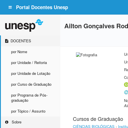
Portal Docentes Unesp
Ailton Gonçalves Rod
DOCENTES
por Nome
Un
Un
por Unidade / Reitoria
Re
por Unidade de Lotação
Co
por Curso de Graduação
por Programa de Pós-
graduação
No
Ai
por Tópico / Assunto
Cursos de Graduação
Sobre
CIÊNCIAS BIOLÓGICAS
-
Instit