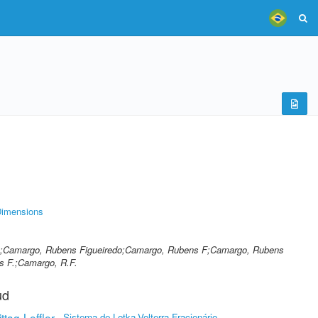
imensions
R.;Camargo, Rubens Figueiredo;Camargo, Rubens F;Camargo, Rubens
s F.;Camargo, R.F.
ud
tag-Leffler
Sistema de Lotka-Volterra Fracionário