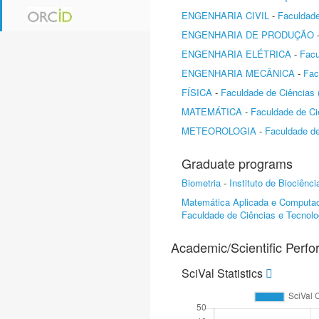
ENGENHARIA CIVIL
-
Faculdade
ENGENHARIA DE PRODUÇÃO
ENGENHARIA ELÉTRICA
-
Facu
ENGENHARIA MECÂNICA
-
Fac
FÍSICA
-
Faculdade de Ciências
MATEMÁTICA
-
Faculdade de Ci
METEOROLOGIA
-
Faculdade d
Graduate programs
Biometria
-
Instituto de Biociênc
Matemática Aplicada e Computac
Faculdade de Ciências e Tecnolo
Academic/Scientific Perf
SciVal Statistics