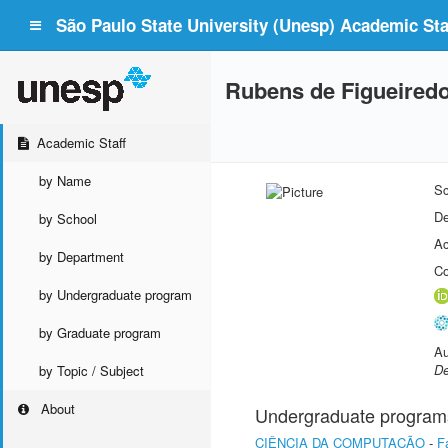
São Paulo State University (Unesp) Academic Staf
Rubens de Figueired
Academic Staff
by Name
Sc
De
by School
Ac
by Department
Co
by Undergraduate program
by Graduate program
Au
De
by Topic / Subject
About
Undergraduate program
CIÊNCIA DA COMPUTAÇÃO
-
F