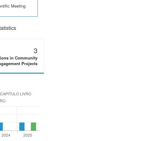
ntific Meeting
tistics
3
tions in Community
gagement Projects