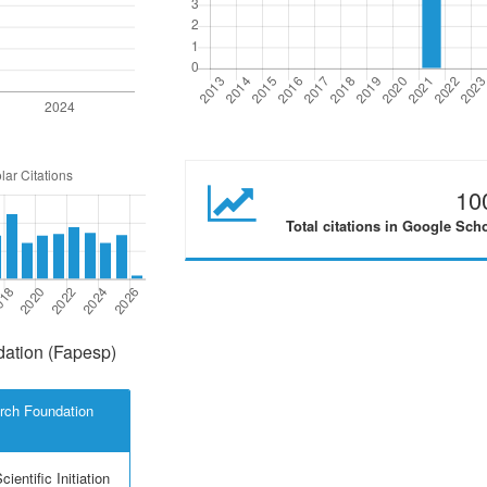
10
Total citations in Google Sch
ation (Fapesp)
rch Foundation
ientific Initiation