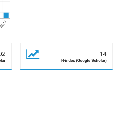
02
14
olar
H-index (Google Scholar)