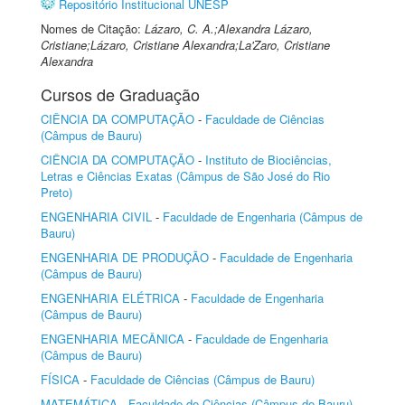
Repositório Institucional UNESP
Nomes de Citação:
Lázaro, C. A.;Alexandra Lázaro,
Cristiane;Lázaro, Cristiane Alexandra;La'Zaro, Cristiane
Alexandra
Cursos de Graduação
CIÊNCIA DA COMPUTAÇÃO
-
Faculdade de Ciências
(Câmpus de Bauru)
CIÊNCIA DA COMPUTAÇÃO
-
Instituto de Biociências,
Letras e Ciências Exatas (Câmpus de São José do Rio
Preto)
ENGENHARIA CIVIL
-
Faculdade de Engenharia (Câmpus de
Bauru)
ENGENHARIA DE PRODUÇÃO
-
Faculdade de Engenharia
(Câmpus de Bauru)
ENGENHARIA ELÉTRICA
-
Faculdade de Engenharia
(Câmpus de Bauru)
ENGENHARIA MECÂNICA
-
Faculdade de Engenharia
(Câmpus de Bauru)
FÍSICA
-
Faculdade de Ciências (Câmpus de Bauru)
MATEMÁTICA
-
Faculdade de Ciências (Câmpus de Bauru)