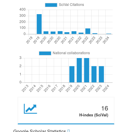
16
H-index (SciVal)
Google Scholar Statistics