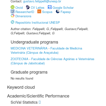
Contact:
gustavo.felippelli@unesp.br
Orcid
CV Lattes
Google Scholar
ResearcherID
Scopus
Fapesp
Dimensions
Repositório Institucional UNESP
Author citation:
Felippelli, G.;Felippelli, Gustavo;Felipelli,
G;Felipelli, Gustavo;Felippeli, G
Undergraduate programs
MEDICINA VETERINÁRIA
-
Faculdade de Medicina
Veterinária (Câmpus de Araçatuba)
ZOOTECNIA
-
Faculdade de Ciências Agrárias e Veterinárias
(Câmpus de Jaboticabal)
Graduate programs
No results found
Keyword cloud
Academic/Scientific Performance
SciVal Statistics