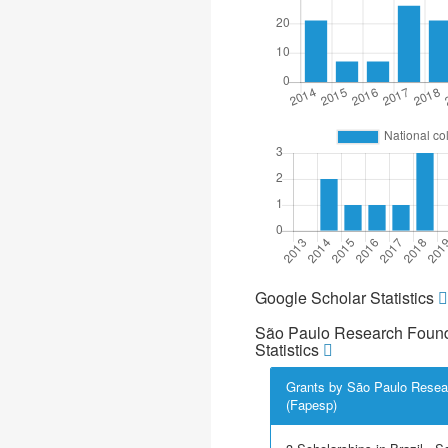
Google Scholar Statistics
São Paulo Research Found
Statistics
Grants by São Paulo Resea
(Fapesp)