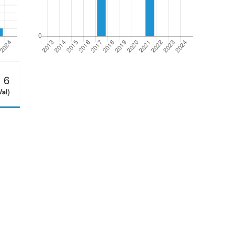
6
Val)