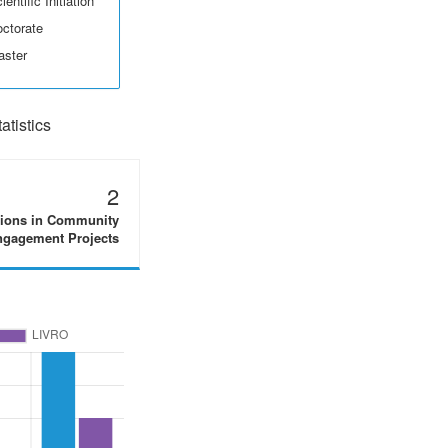
entific Initiation
octorate
aster
tistics
2
tions in Community
gagement Projects