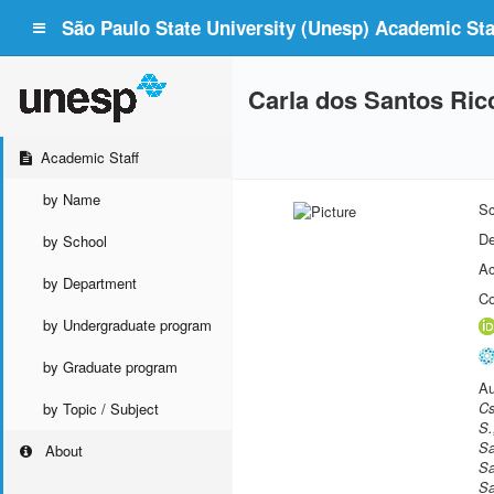
São Paulo State University (Unesp) Academic Staf
Carla dos Santos Ric
Academic Staff
by Name
Sc
De
by School
Ac
by Department
Co
by Undergraduate program
by Graduate program
Au
Cs
by Topic / Subject
S.
Sa
About
Sa
Sa