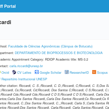
f Portal
cardi
hool:
Faculdade de Ciências Agronômicas (Câmpus de Botucatu)
partment:
DEPARTAMENTO DE BIOPROCESSOS E BIOTECNOLOGIA
ademic Appointment Category: RDIDP Academic title: MS-3.2
ntact:
carla.riccardi@unesp.br
Orcid
CV Lattes
Google Scholar
ResearcherID
Scopus
Repositório Institucional UNESP
thor citation:
Riccardi, C. S.;Riccardi, C. D.;Riccardi, C;Riccardi, C. S;Dos 
;Riccardi, Cs;Riccardi, Cd;Riccardi, Dos Santos C;Riccardi, C S;Riccardi, C.S
;Riccardi Cds;Riccardi Cds;Riccardi C D S;Riccardi C D S;Riccardi, Carla Do
ntos;Carla Dos Santos Riccardi,;Carla Dos Santos Riccardi;Cs Riccardi;Cs R
ntos Riccardi, C.;Dos Santos Riccardi, C.,;Riccardi, Carla S.;Carla Santos Ri
ntos Riccardi;Dos Santos Riccardi, Carla;Riccardi, Carla Santos;Riccardi, Ca