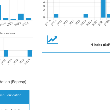
H-index (Sci
ation (Fapesp)
rch Foundation