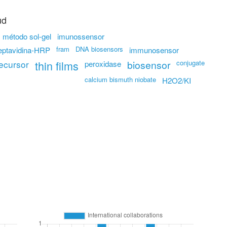
ud
método sol-gel
imunossensor
fram
DNA biosensors
eptavidina-HRP
immunosensor
ecursor
thin films
biosensor
conjugate
peroxidase
calcium bismuth niobate
H2O2/KI