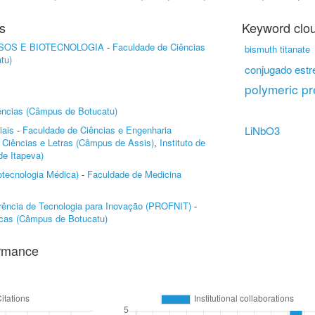
s
Keyword clo
SOS E BIOTECNOLOGIA
-
Faculdade de Ciências
bismuth titanate
tu)
conjugado estr
polymeric pr
iências (Câmpus de Botucatu)
iais
-
Faculdade de Ciências e Engenharia
LiNbO3
 Ciências e Letras (Câmpus de Assis)
,
Instituto de
e Itapeva)
tecnologia Médica)
-
Faculdade de Medicina
ferência de Tecnologia para Inovação (PROFNIT)
-
cas (Câmpus de Botucatu)
ormance