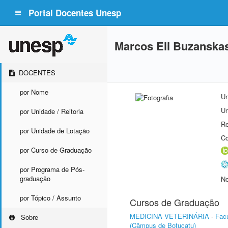
Portal Docentes Unesp
Marcos Eli Buzanska
DOCENTES
por Nome
Un
Un
por Unidade / Reitoria
Re
por Unidade de Lotação
Co
por Curso de Graduação
por Programa de Pós-
graduação
No
por Tópico / Assunto
Cursos de Graduação
MEDICINA VETERINÁRIA
-
Facu
Sobre
(Câmpus de Botucatu)