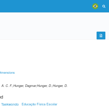
imensions
 A. C. F.;Hunger, Dagmar;Hunger, D.;Hunger, D.
ud
 - Taekwondo
Educação Física Escolar