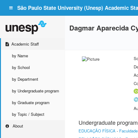
São Paulo State University (Unesp) Academic Staf
Dagmar Aparecida Cy
Academic Staff
by Name
Sc
De
by School
Ac
by Department
Co
by Undergraduate program
by Graduate program
Au
by Topic / Subject
Undergraduate program
About
EDUCAÇÃO FÍSICA
-
Faculdade