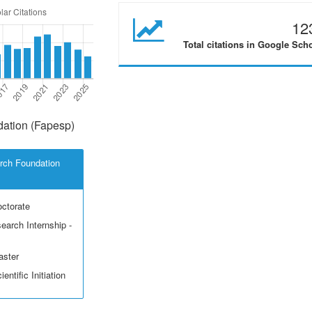
12
Total citations in Google Sch
ation (Fapesp)
rch Foundation
octorate
earch Internship -
aster
entific Initiation