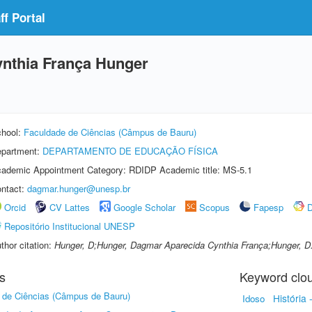
f Portal
nthia França Hunger
hool:
Faculdade de Ciências (Câmpus de Bauru)
partment:
DEPARTAMENTO DE EDUCAÇÃO FÍSICA
ademic Appointment Category: RDIDP Academic title: MS-5.1
ntact:
dagmar.hunger@unesp.br
Orcid
CV Lattes
Google Scholar
Scopus
Fapesp
D
Repositório Institucional UNESP
thor citation:
Hunger, D;Hunger, Dagmar Aparecida Cynthia França;Hunger, D.
s
Keyword clo
 de Ciências (Câmpus de Bauru)
História
Idoso