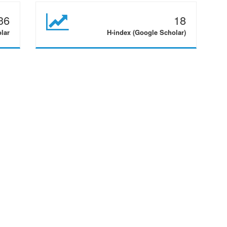
36
18
olar
H-index (Google Scholar)