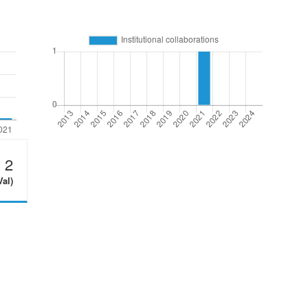
2
Val)