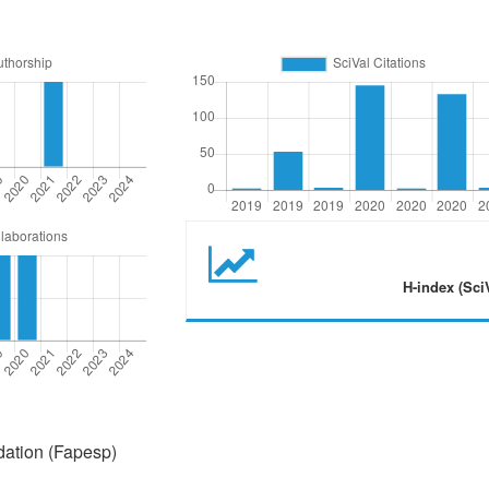
H-index (Sci
ation (Fapesp)