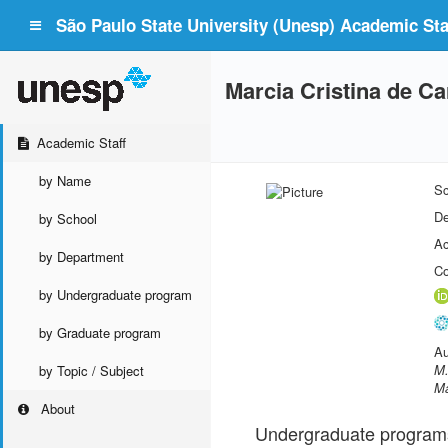
São Paulo State University (Unesp) Academic Staf
Marcia Cristina de Ca
Academic Staff
by Name
Sc
De
by School
Ac
by Department
Co
by Undergraduate program
by Graduate program
Au
M.
by Topic / Subject
Ma
About
Undergraduate program