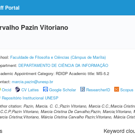
f Portal
rvalho Pazin Vitoriano
hool:
Faculdade de Filosofia e Ciências (Câmpus de Marília)
partment:
DEPARTAMENTO DE CIÊNCIA DA INFORMAÇÃO
ademic Appointment Category: RDIDP Academic title: MS-5.2
ntact:
marcia.pazin@unesp.br
Orcid
CV Lattes
Google Scholar
ResearcherID
Scopus
Repositório Institucional UNESP
thor citation:
Pazin, Marcia. C. C.;Pazin Vitoriano, Marcia C.C.;Marcia Cristi
C.C.P;Pazin Vitoriano, Marcia Cristina De Carvalho;Pazin, Marcia;Vitoriano, 
rcia Cristina;Vitoriano, Márcia Cristina Carvalho Pazin;Vitoriano, Márcia Cris
s
Keyword clo