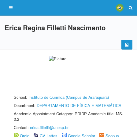
Erica Regina Filletti Nascimento
School:
Instituto de Química (Câmpus de Araraquara)
Department:
DEPARTAMENTO DE FÍSICA E MATEMÁTICA
Academic Appointment Category: RDIDP Academic title: MS-
3.2
Contact:
erica.filletti@unesp.br
Orcid
CV Lattes
Google Scholar
Scopus