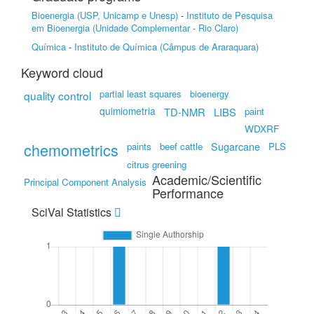
Bioenergia (USP, Unicamp e Unesp)
-
Instituto de Pesquisa
em Bioenergia (Unidade Complementar - Rio Claro)
Química
-
Instituto de Química (Câmpus de Araraquara)
Keyword cloud
partial least squares
bioenergy
quality control
quimiometria
TD-NMR
LIBS
paint
WDXRF
chemometrics
Sugarcane
paints
beef cattle
PLS
citrus greening
Academic/Scientific
Principal Component Analysis
Performance
SciVal Statistics