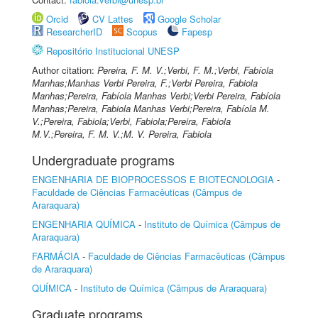
Orcid
CV Lattes
Google Scholar
ResearcherID
Scopus
Fapesp
Repositório Institucional UNESP
Author citation:
Pereira, F. M. V.;Verbi, F. M.;Verbi, Fabíola
Manhas;Manhas Verbi Pereira, F.;Verbi Pereira, Fabiola
Manhas;Pereira, Fabíola Manhas Verbi;Verbi Pereira, Fabíola
Manhas;Pereira, Fabiola Manhas Verbi;Pereira, Fabíola M.
V.;Pereira, Fabiola;Verbi, Fabiola;Pereira, Fabiola
M.V.;Pereira, F. M. V.;M. V. Pereira, Fabiola
Undergraduate programs
ENGENHARIA DE BIOPROCESSOS E BIOTECNOLOGIA
-
Faculdade de Ciências Farmacêuticas (Câmpus de
Araraquara)
ENGENHARIA QUÍMICA
-
Instituto de Química (Câmpus de
Araraquara)
FARMÁCIA
-
Faculdade de Ciências Farmacêuticas (Câmpus
de Araraquara)
QUÍMICA
-
Instituto de Química (Câmpus de Araraquara)
Graduate programs