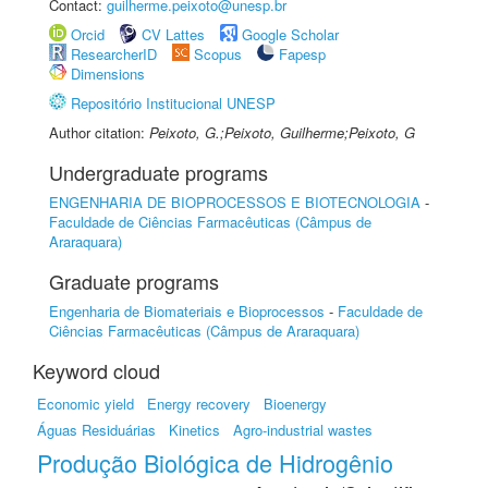
Contact:
guilherme.peixoto@unesp.br
Orcid
CV Lattes
Google Scholar
ResearcherID
Scopus
Fapesp
Dimensions
Repositório Institucional UNESP
Author citation:
Peixoto, G.;Peixoto, Guilherme;Peixoto, G
Undergraduate programs
ENGENHARIA DE BIOPROCESSOS E BIOTECNOLOGIA
-
Faculdade de Ciências Farmacêuticas (Câmpus de
Araraquara)
Graduate programs
Engenharia de Biomateriais e Bioprocessos
-
Faculdade de
Ciências Farmacêuticas (Câmpus de Araraquara)
Keyword cloud
Economic yield
Energy recovery
Bioenergy
Águas Residuárias
Kinetics
Agro-industrial wastes
Produção Biológica de Hidrogênio