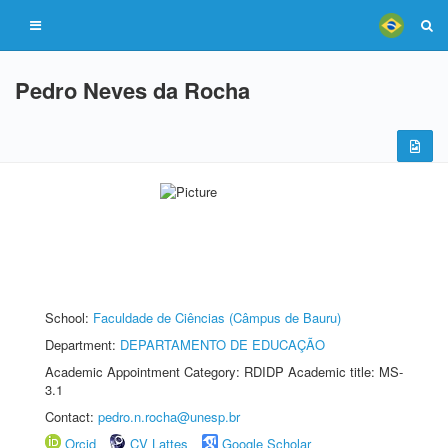
Pedro Neves da Rocha
School:
Faculdade de Ciências (Câmpus de Bauru)
Department:
DEPARTAMENTO DE EDUCAÇÃO
Academic Appointment Category: RDIDP Academic title: MS-
3.1
Contact:
pedro.n.rocha@unesp.br
Orcid
CV Lattes
Google Scholar