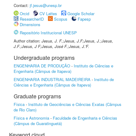
Contact:
jf.jesus@unesp.br
Orcid
CV Lattes
Google Scholar
ResearcherID
Scopus
Fapesp
Dimensions
Repositório Institucional UNESP
Author citation:
Jesus, J. F.;Jesus, J.F;Jesus, J.;Jesus,
J.F.;Jesus, J F;Jesus, José F.;Jesus, J.'F.
Undergraduate programs
ENGENHARIA DE PRODUÇÃO
-
Instituto de Ciências e
Engenharia (Câmpus de Itapeva)
ENGENHARIA INDUSTRIAL MADEIREIRA
-
Instituto de
Ciências e Engenharia (Câmpus de Itapeva)
Graduate programs
Física
-
Instituto de Geociências e Ciências Exatas (Câmpus
de Rio Claro)
Física e Astronomia
-
Faculdade de Engenharia e Ciências
(Câmpus de Guaratinguetá)
Keyword cloud