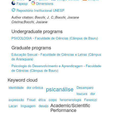
Fapesp
Dimensions
Repositório Institucional UNESP
Author citation:
Bocchi, J. C.;Bocchi, Josiane
Cristina;Bocchi, Josiane
Undergraduate programs
PSICOLOGIA
-
Faculdade de Ciências (Câmpus de Bauru)
Graduate programs
Educação Sexual
-
Faculdade de Ciências e Letras (Câmpus
de Araraquara)
Psicologia do Desenvolvimento e Aprendizagem
-
Faculdade
de Ciências (Câmpus de Bauru)
Keyword cloud
identidade
dor crônica
psicanálise
Desamparo
loucura
dor
expressão
Freud
ética
corpo
fenomenologia
Ferenczi
Academic/Scientific
Lacan
linguagem
desejo
Performance