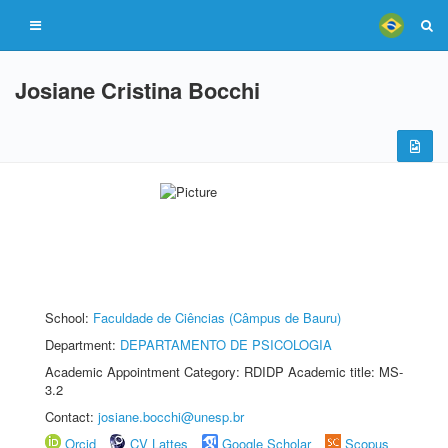
Josiane Cristina Bocchi
School:
Faculdade de Ciências (Câmpus de Bauru)
Department:
DEPARTAMENTO DE PSICOLOGIA
Academic Appointment Category: RDIDP Academic title: MS-
3.2
Contact:
josiane.bocchi@unesp.br
Orcid
CV Lattes
Google Scholar
Scopus