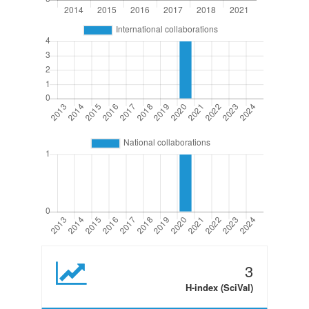
3
H-index (SciVal)